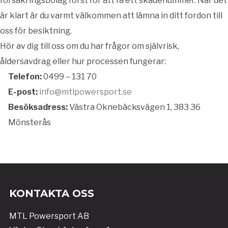
försäkringsbolag först för att få ett skadenummer. När det
är klart är du varmt välkommen att lämna in ditt fordon till
oss för besiktning.
Hör av dig till oss om du har frågor om självrisk,
åldersavdrag eller hur processen fungerar:
Telefon:
0499 – 131 70
E-post:
info@mtlpowersport.se
Besöksadress:
Västra Oknebäcksvägen 1, 383 36
Mönsterås
KONTAKTA OSS
MTL Powersport AB